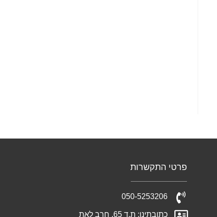
פרטי התקשרות
050-5253206
כתובתינו: ת.ד 65, חרב לאת