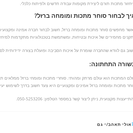
חזור מתכות תורם ליצירת מקומות עבודה חדשים ולפיתוח כלכלי.
יך לבחור סוחר מתכות ומומחה ברזל?
שר מחפשים סוחר מתכות ומומחה ברזל, חשוב לבחור חברה אמינה ומקצועית 
קנים מחמירים של איכות ובטיחות, ומשתמשת בטכנולוגיות מתקדמות למיחזו
וב גם לוודא שהחברה שומרת על איכות הסביבה ופועלת בצורה ידידותית לסב
שורה התחתונה:
לם המתכות הוא עולם מרתק ומהותי. סוחרי מתכות ומומחי ברזל ממלאים תפ
חר מתכות ומומחה ברזל אמינים ומקצועיים היא צעד חשוב בדרך לשימוש יעיל
תייעצות מקצועית, ניתן ליצור קשר במספר הטלפון: 050-5253206.
אולי תאהב/י גם