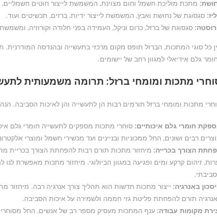
ושת:
מתכת מוליכת חשמל וחום מצוינת, המשמשת לייצור חוטים חשמליים, צנ
יז:
סגסוגת של נחושת ואבץ, המשמשת לייצור ידיות, ברזים, תכשיטים ועוד.
רוסטה:
סגסוגת של ברזל, כרום וניקל, העמידה בפני חלודה וקורוזיה, ומשמשת ל
ן כל סוגי המתכות, הברזל תופס מקום מרכזי בתעשייה ובהנדסה המודרנית. תכונו
ומר גלם אידיאלי למגוון רחב של יישומים.
וחרי מתכות ומומחי ברזל: תרומה משמעותית לתעש
חרי מתכות ומומחי ברזל תורמים רבות הן לתעשייה והן לאיכות הסביבה. הנ
פקת חומרי גלם איכותיים:
סוחרי מתכות מספקים לתעשייה חומרי גלם איכותי
צרים רבים ושונים, החל ממכוניות ובניינים ועד מכשירי חשמל ומוצרי אלקטרונ
חתת הצורך בכרייה:
מיחזור מתכות תורם רבות להפחתת הצורך בכריית מתכות
רות, זיהום קרקע ומים ופגיעה במגוון הביולוגי. מיחזור מתכות מאפשרת לנ
ביבתי.
סכון באנרגיה:
ייצור מתכות חדשות הוא תהליך צורך אנרגיה רבה. מיחזור מתכ
נרגיה תורם להפחתת פליטת גזי חממה ולשמירה על איכות הסביבה.
ירת מקומות עבודה:
ענף המתכות מעסיק מספר רב של אנשים, החל מסוחרי מת