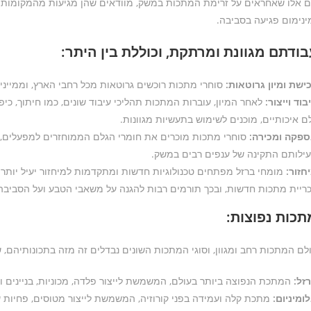
 אלו שאחראים על זרימת המתכות במשק, מוודאים שהן מגיעות מהמקומות הנכ
ינימום פגיעה בסביבה.
בודתם מגוונת ומרתקת, וכוללת בין היתר:
ישת ומיון גרוטאות:
סוחרי מתכות רוכשים גרוטאות מכל רחבי הארץ, וממייני
בוד וייצור:
לאחר המיון, עוברות המתכות תהליכי עיבוד שונים, כמו חיתוך, כיפ
ם איכותיים, מוכנים לשימוש בתעשיות מגוונות.
פקה ומכירה:
סוחרי מתכות מוכרים את חומרי הגלם הממוחזרים למפעלים, ק
ילותם התקינה של ענפים רבים במשק.
חזור:
מומחי ברזל מפתחים טכנולוגיות חדשות ומתקדמות למיחזור יעיל יותר 
ריית מתכות חדשות, ובכך תורמים רבות להגנה על משאבי הטבע ועל הסביבה
תכות נפוצות:
לם המתכות רחב ומגוון, וסוגי המתכות השונים נבדלים זה מזה בתכונותיהם,
זל:
המתכת הנפוצה ביותר בעולם, המשמשת לייצור פלדה, מכוניות, בניינים וע
ומיניום:
מתכת קלה ועמידה בפני קורוזיה, המשמשת לייצור מטוסים, פחיות שת