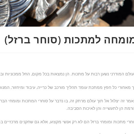
ומחה למתכות (סוחר ברזל)
ולם המודרני נשען רבות על מתכות. הן נמצאות בכל מקום, החל ממכוניות ובני
 מאחורי כל חפץ ממתכת עומד תהליך מורכב של כרייה, עיבוד ומיחזור, המנוהל
מר זה יצלול אל תוך עולם מרתק זה, בו נדבר על סוחרי המתכות ומומחי הבר
רמת הן לתעשייה והן לאיכות הסביבה.
חרי מתכות ומומחי ברזל הם לא רק אנשי מקצוע, אלא גם שחקנים מרכזיים במ