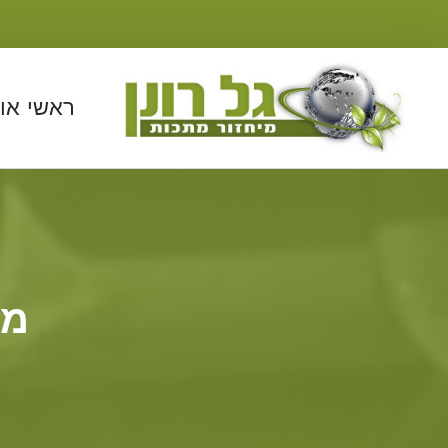
ראשי
או
מו